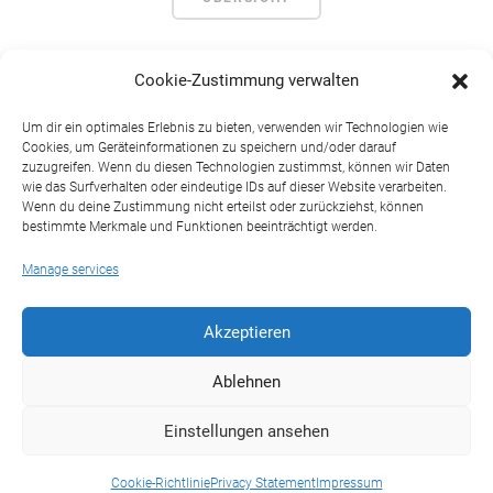
Cookie-Zustimmung verwalten
Um dir ein optimales Erlebnis zu bieten, verwenden wir Technologien wie
Cookies, um Geräteinformationen zu speichern und/oder darauf
MCC BETEILIGUNGS AG
zuzugreifen. Wenn du diesen Technologien zustimmst, können wir Daten
wie das Surfverhalten oder eindeutige IDs auf dieser Website verarbeiten.
Baarerstraße 53 | 6302 Zug | Schweiz
Wenn du deine Zustimmung nicht erteilst oder zurückziehst, können
bestimmte Merkmale und Funktionen beeinträchtigt werden.
START
KONTAKT
IMPRESSUM
DATENSCHUTZ
Manage services
COOKIE-RICHTLINIE (EU)
Akzeptieren
Ablehnen
Einstellungen ansehen
Cookie-Richtlinie
Privacy Statement
Impressum